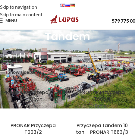
Skip to navigation
Skip to main content
579 775 0
MENU
Tandem
Strona główna
Oferta
Przyczepy Pronar
Tandem
Wyświetlanie wszystkich wyników: 4
Show sidebar
PRONAR Przyczepa PT510
PRONAR Przyczepa
– 10 ton
T663/1
Pronar
Pronar
PRONAR Przyczepa
Przyczepa tandem 10
T663/2
ton – PRONAR T663/3