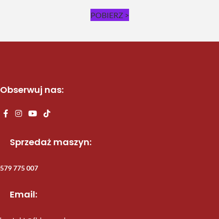
POBIERZ >
Obserwuj nas:
Sprzedaż maszyn:
579 775 007
Email: