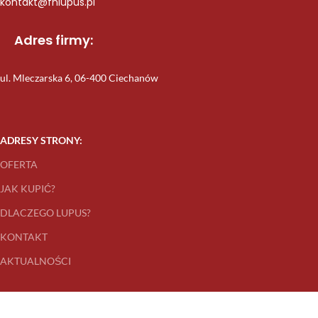
kontakt@fhlupus.pl
Adres firmy:
ul. Mleczarska 6, 06-400 Ciechanów
ADRESY STRONY:
OFERTA
JAK KUPIĆ?
DLACZEGO LUPUS?
KONTAKT
AKTUALNOŚCI
DOJAZD DO FIRMY