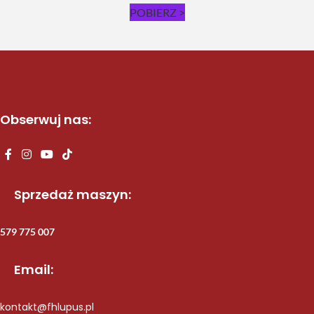
POBIERZ >
Obserwuj nas:
Sprzedaż maszyn:
579 775 007
Email:
kontakt@fhlupus.pl