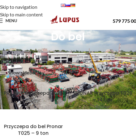
Skip to navigation
Skip to main content
579 775 0
MENU
Do bel
Strona główna
Oferta
Przyczepy Pronar
Do bel
Wyświetlanie wszystkich wyników: 3
Show sidebar
PRONAR Przyczepa T023
PRONAR Przyczepa T026
– 14 ton
Pronar
Pronar
Przyczepa do bel Pronar
T025 – 9 ton