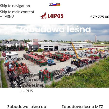
Skip to navigation
Skip to main content
579 775 0
MENU
Zabudowa leśna
Strona główna
Oferta
Zabudowa leśna
Wyświetlanie wszystkich wyników: 6
Show sidebar
Najlepszy ciągnik do
ZABUDOWA LEŚNA
lasu – MTZ BELARUS w
LUPUS
zabudowie leśnej.
LUPUS
Zabudowa leśna do
Zabudowa leśna MTZ