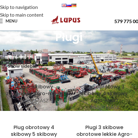
Skip to navigation
Skip to main content
579 775 0
MENU
Pługi
Strona główna
Oferta
Pługi
Wyświetlanie wszystkich wyników: 4
Show sidebar
Pług 4-skibowy
Pług obrotowy 3
zagonowy Agro-masz
skibowy 4 skibowy
Agro-Masz
AGRO-MASZ
AGRO-MASZ
Pług obrotowy 4
Pługi 3 skibowe
skibowy 5 skibowy
obrotowe lekkie Agro-