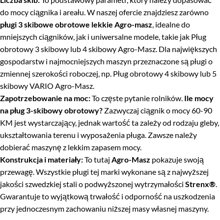
do mocy ciągnika i areału. W naszej ofercie znajdziesz zarówno
pługi 3 skibowe obrotowe lekkie Agro-masz
, idealne do
mniejszych ciągników, jak i uniwersalne modele, takie jak
Pług
obrotowy 3 skibowy
lub 4 skibowy Agro-Masz. Dla największych
gospodarstw i najmocniejszych maszyn przeznaczone są pługi o
zmiennej szerokości roboczej, np.
Pług obrotowy 4 skibowy
lub 5
skibowy VARIO Agro-Masz.
Zapotrzebowanie na moc:
To częste pytanie rolników.
Ile mocy
na
pług 3-skibowy
obrotowy?
Zazwyczaj ciągnik o mocy 60-90
KM jest wystarczający, jednak wartość ta zależy od rodzaju gleby,
ukształtowania terenu i wyposażenia pługa. Zawsze należy
dobierać maszynę z lekkim zapasem mocy.
Konstrukcja i materiały:
To tutaj
Agro-Masz
pokazuje swoją
przewagę. Wszystkie pługi tej marki wykonane są z najwyższej
jakości szwedzkiej stali o podwyższonej wytrzymałości
Strenx®
.
Gwarantuje to wyjątkową trwałość i odporność na uszkodzenia
przy jednoczesnym zachowaniu niższej masy własnej maszyny.