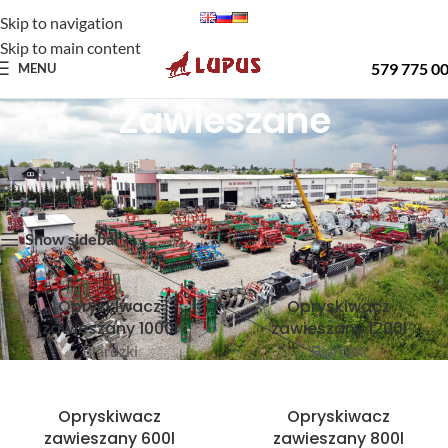
Skip to navigation
Skip to main content
579 775 0
MENU
Zawieszane
Strona główna
Oferta
Opryskiwacze
Zawieszane
Wyświetlanie wszystkich wyników: 4
Show sidebar
Opryskiwacz
Opryskiwacz
zawieszany 1000l
zawieszany 1200l
Biardzki
Biardzki
Opryskiwacz
Opryskiwacz
zawieszany 600l
zawieszany 800l