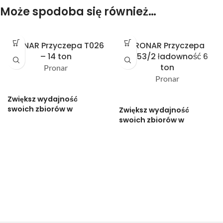
Może spodoba się również…
PRONAR Przyczepa T026
PRONAR Przyczepa
– 14 ton
T653/2 ładowność 6
ton
Pronar
Pronar
Zwiększ wydajność
swoich zbiorów w
Zwiększ wydajność
najbliższym sezonie –
swoich zbiorów w
zapytaj o ofertę w 2
najbliższym sezonie –
minuty:
zapytaj o ofertę w 2
minuty: