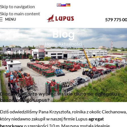
Skip to navigation
Skip to main content
579 775 0
MENU
Blog
Home
Aktualności
AKTUALNOŚCI
Dlaczego warto wybrać wąskie dłuta do agregatu
bezorkowego Lupus?
34
Lupus
On 24 października 2024
Dlaczego warto wybrać wąskie dłuta do agregatu
bezorkowego Lupus?
Dziś odwiedziliśmy Pana Krzysztofa, rolnika z okolic Ciechanowa,
który niedawno zakupił w naszej firmie Lupus
agregat
bezorkowy
o szerokości 3,0 m. Maszyna została idealnie