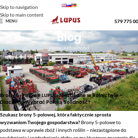
Skip to navigation
Skip to main content
579 775 0
MENU
Blog
Home
Aktualności
AKTUALNOŚCI
Brony 5 polowe dlaczego produkcji LUPUS?
3
Lupus
On 19 stycznia 2024
Brony 5-Polowe LUPUS: Niezbędne w Rolnictwie –
Dlaczego Wybrać Polską Solidność?
Szukasz brony 5-polowej, która faktycznie sprosta
wyzwaniom Twojego gospodarstwa?
Brony 5-polowe to
podstawa w uprawie zbóż i innych roślin – niezastąpione do
spulchniania i rozdrabniania gleby, co ma kluczowe znaczenie dla