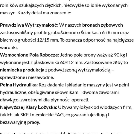
rolników szukających ciężkich, niezwykle solidnie wykonanych
maszyn. Każdy detal ma znaczenie:
Prawdziwa Wytrzymałość:
W naszych
bronach zębowych
zastosowaliśmy profile grubościenne o ściankach 6 i 8 mm oraz
blachy o grubości 12/15 mm. To oznacza odporność na najcięższe
warunki.
Wzmocnione Pola Robocze:
Jedno pole brony waży aż 90 kg i
wykonane jest z płaskownika 60×12 mm. Zastosowane zęby to
niemiecka produkcja
z podwyższoną wytrzymałością –
sprawdzone i niezawodne.
Pełna Hydraulika:
Rozkładanie i składanie maszyny jest w pełni
hydrauliczne, obsługiwane siłownikami i dwoma zaworami
dławiąco-zwrotnymi dla płynności operacji.
Najwyższej Klasy Łożyska:
Używamy łożysk od wiodących firm,
takich jak SKF i niemieckie FAG, co gwarantuje długą i
bezawaryjną pracę.