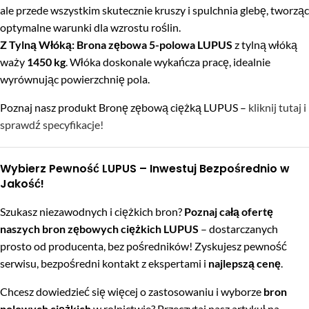
ale przede wszystkim skutecznie kruszy i spulchnia glebę, tworząc
optymalne warunki dla wzrostu roślin.
Z Tylną Włóką:
Brona zębowa 5-polowa LUPUS
z tylną włóką
waży
1450 kg
. Włóka doskonale wykańcza pracę, idealnie
wyrównując powierzchnię pola.
Poznaj nasz produkt Bronę zębową ciężką LUPUS –
kliknij tutaj i
sprawdź specyfikacje!
Wybierz Pewność LUPUS – Inwestuj Bezpośrednio w
Jakość!
Szukasz niezawodnych i ciężkich bron?
Poznaj całą ofertę
naszych bron zębowych ciężkich LUPUS
– dostarczanych
prosto od producenta, bez pośredników! Zyskujesz pewność
serwisu, bezpośredni kontakt z ekspertami i
najlepszą cenę
.
Chcesz dowiedzieć się więcej o zastosowaniu i wyborze
bron
polowych ciężkich
w rolnictwie? Przeczytaj nasz artykuł na