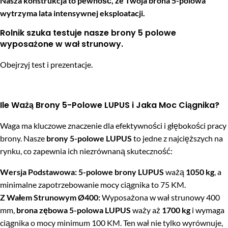
Nasza konstrukcja to pewność, że Twoja brona 5-polowa
wytrzyma lata intensywnej eksploatacji.
Rolnik szuka testuje nasze brony 5 polowe
wyposażone w wał strunowy.
Obejrzyj test i prezentacje.
Ile Ważą Brony 5-Polowe LUPUS i Jaka Moc Ciągnika?
Waga ma kluczowe znaczenie dla efektywności i głębokości pracy
brony. Nasze
brony 5-polowe LUPUS
to jedne z najcięższych na
rynku, co zapewnia ich niezrównaną skuteczność:
Wersja Podstawowa:
5-polowe brony LUPUS
ważą
1050 kg
, a
minimalne zapotrzebowanie mocy ciągnika to 75 KM.
Z Wałem Strunowym Ø400:
Wyposażona w wał strunowy 400
mm,
brona zębowa 5-polowa LUPUS
waży aż
1700 kg
i wymaga
ciągnika o mocy minimum 100 KM. Ten wał nie tylko wyrównuje,