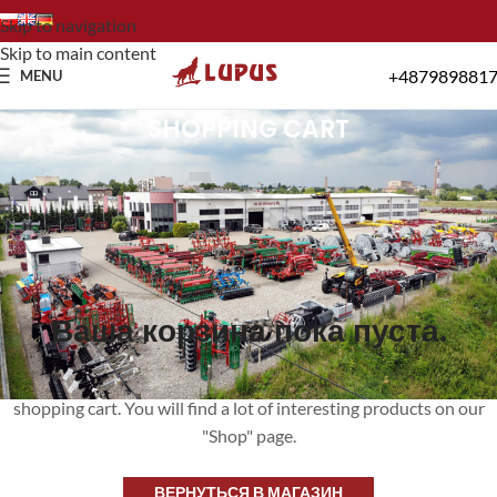
Skip to navigation
Skip to main content
+487989881
MENU
SHOPPING CART
Ваша корзина пока пуста.
Before proceed to checkout you must add some products to your
shopping cart.
You will find a lot of interesting products on our
"Shop" page.
ВЕРНУТЬСЯ В МАГАЗИН