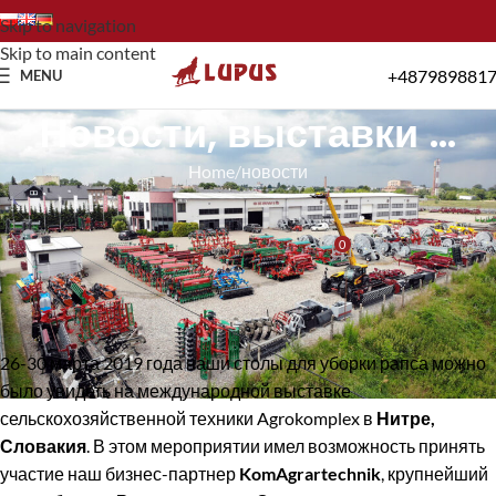
Skip to navigation
Skip to main content
+487989881
MENU
Hовости, выставки …
Home
новости
НОВОСТИ
LUPUS на выставке Agrokomplex в Нитре, Словакия
0
Lupus
On 7 апреля 2019
26-30 марта 2019 года наши столы для уборки рапса можно
было увидеть на международной выставке
сельскохозяйственной техники Agrokomplex в
Нитре,
Словакия
. В этом мероприятии имел возможность принять
участие наш бизнес-партнер
KomAgrartechnik
, крупнейший