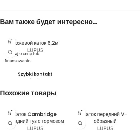
Вам также будет интересно…
Ножевой каток 6,2м
LUPUS
zapytaj o cenę lub
finansowanie.
Szybki kontakt
telefoniczny:
Похожие товары
Каток Cambridge
Каток передний V-
передний туз с тормозом
образный
664 047 084
LUPUS
LUPUS
602 488 425
606 906 120